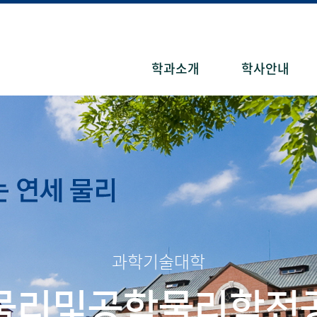
학과소개
학사안내
과학기술
대학
물리및
공학물리학전