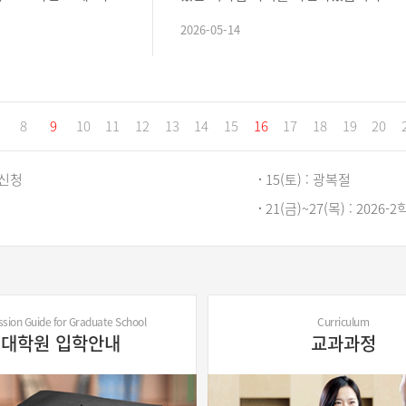
용에 따라 다음과 같
회 티타임 – 물리및공학물리학과 1. 일시 
2026-05-14
로 적용됨을 꼭 확인
5월 19일(화) 오후 3:00 ~ 3:30 ..
8
9
10
11
12
13
14
15
16
17
18
19
20
강신청
15(토) : 광복절
21(금)~27(목) : 2026
마감
25(화) : 2026-2학기
생 수강신청
28(금) : 학위수여식
sion Guide for Graduate School
Curriculum
대학원 입학안내
교과과정