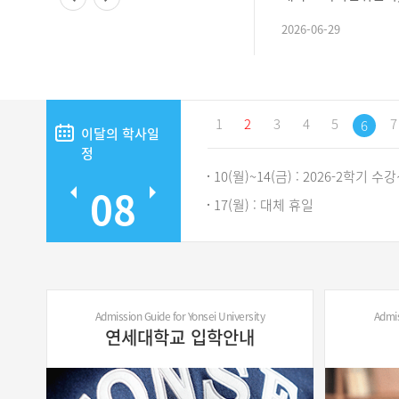
학사위원회 통과된 내
2026-06-29
이 변경된 졸업요건으
부탁드..
1
2
3
4
5
7
6
이달의
학사일
정
10(월)~14(금) : 2026-2학기 수
08
17(월) : 대체 휴일
24(월) : 2026-2학기 복학 접수 
27(목) : 2026-2학기 2차 복학
Admission Guide for Yonsei University
Admis
연세대학교 입학안내