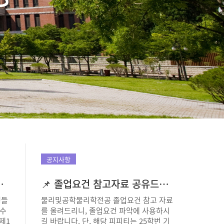
공지사항
공지
공 티타임 안내]
📌 졸업요건 참고자료 공유드립니다.
생들
물리및공학물리학전공 졸업요건 참고 자료
[전시
 수
를 올려드리니, 졸업요건 파악에 사용하시
(Qua
제1
길 바랍니다. 단, 해당 피피티는 25학번 기
간: 20