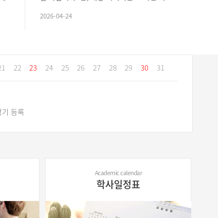
:
준으로 작성되어, 학번별 졸업요건 확인 방
립과천
2026-04-24
2026-
법 및 졸업요건 파악 참고 자료로 확인하고,
관람 
..
..
21
22
23
24
25
26
27
28
29
30
31
-2학기 등록
 신입생 수강신청
Academic calendar
학사일정표